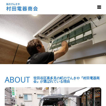
ABOUT
世田谷区喜多見の町のでんきや『村田電器商
会』が選ばれている理由