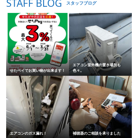
STAFF BLOG
スタッフブログ
エアコン室外機の置き場所も
せたペイでお買い物が出来ます！
色々。
エアコンのガス漏れ！
補聴器のご相談を承りました